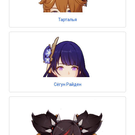
Тарталья
Сёгун Райден