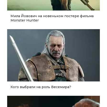
Мила Йовович на новеньком постере фильма
Monster Hunter
Кого выбрали на роль Весемира?