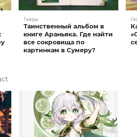
Гайды
Га
Таинственный альбом в
К
х
книге Араньяка. Где найти
«
ру
все сокровища по
с
картинкам в Сумеру?
act