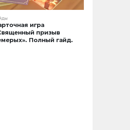
йды
арточная игра
Священный призыв
емерых». Полный гайд.