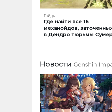
Гайды
Где найти все 16
механойдов, заточенны
в Дендро тюрьмы Суме
Новости
Genshin Imp