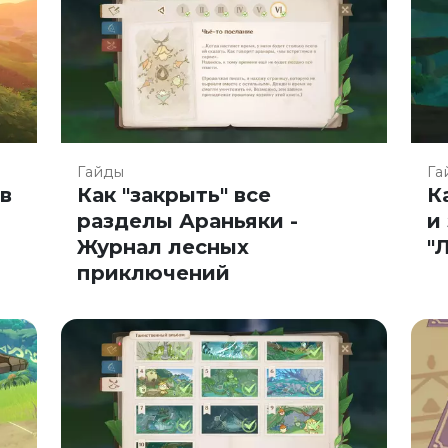
Гайды
Га
 в
Как "закрыть" все
К
разделы Араньяки -
и
Журнал лесных
"
приключений