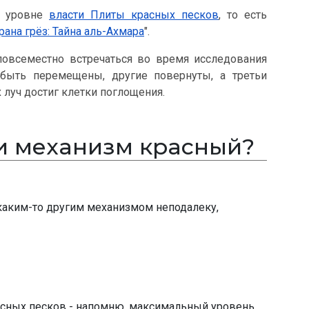
м уровне
власти Плиты красных песков
, то есть
рана грёз: Тайна аль-Ахмара
".
повсеместно встречаться во время исследования
быть перемещены, другие повернуты, а третьи
 луч достиг клетки поглощения.
ли механизм красный?
каким-то другим механизмом неподалеку,
расных песков - напомню, максимальный уровень,