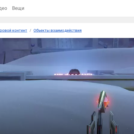
део
Вещи
ровой контент
Объекты взаимодействия