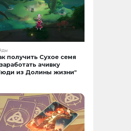
йды
ак получить Сухое семя
 заработать ачивку
Люди из Долины жизни"