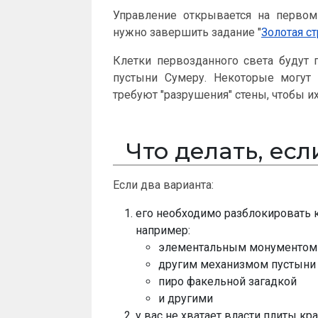
Управление открывается на перво
нужно завершить задание "
Золотая ст
Клетки первозданного света будут 
пустыни Сумеру. Некоторые могут 
требуют "разрушения" стены, чтобы их
Что делать, ес
Если два варианта:
его необходимо разблокировать 
например:
элементальным монументом
другим механизмом пустыни
пиро факельной загадкой
и другими
у вас не хватает власти плиты к