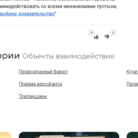
аимодействовать со всеми механизмами пустыни,
войное доказательство
"
0
0
гории
Объекты взаимодействия
Первозданный факел
Кучи
Призма иерофанта
Перв
Трилакшаны
t