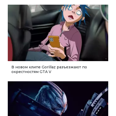
В новом клипе Gorillaz разъезжают по
окрестностям GTA V