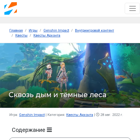
Главная
Игры
Genshin Impact
Внутриигровой контент
Квесты
Квесты Архонта
Сквозь дым и тёмные леса
Игра:
Genshin Impact
Категория:
Квесты Архонта
28 авг. 2022 г.
Содержание