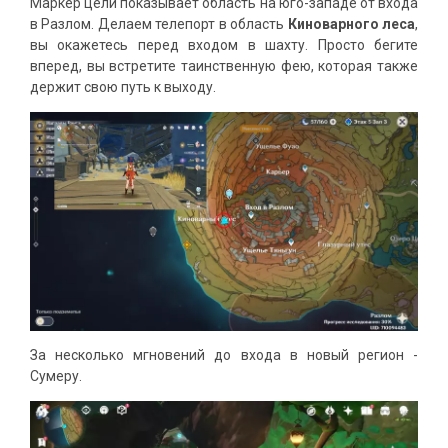
Маркер цели показывает область на юго-западе от входа
в Разлом. Делаем телепорт в область
Киноварного леса
,
вы окажетесь перед входом в шахту. Просто бегите
вперед, вы встретите таинственную фею, которая также
держит свою путь к выходу.
За несколько мгновений до входа в новый регион -
Сумеру.