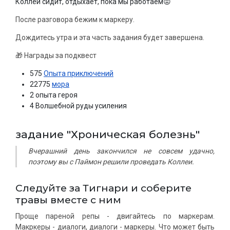
Коллеи сидит, отдыхает, пока мы работаем😡
После разговора бежим к маркеру.
Дождитесь утра и эта часть задания будет завершена.
🎁 Награды за подквест
575
Опыта приключений
22775
мора
2 опыта героя
4 Волшебной руды усиления
задание "Хроническая болезнь"
Вчерашний день закончился не совсем удачно,
поэтому вы с Паймон решили проведать Коллеи.
Следуйте за Тигнари и соберите
травы вместе с ним
Проще пареной репы - двигайтесь по маркерам.
Макркеры - диалоги, диалоги - маркеры. Что может быть