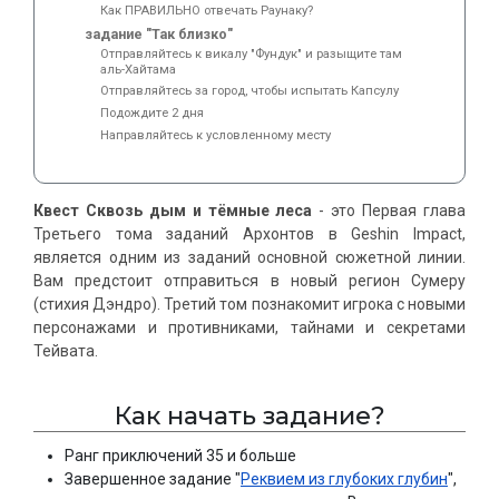
Как ПРАВИЛЬНО отвечать Раунаку?
задание "Так близко"
Отправляйтесь к викалу "Фундук" и разыщите там
аль-Хайтама
Отправляйтесь за город, чтобы испытать Капсулу
Подождите 2 дня
Направляйтесь к условленному месту
Квест Сквозь дым и тёмные леса
- это Первая глава
Третьего тома заданий Архонтов в Geshin Impact,
является одним из заданий основной сюжетной линии.
Вам предстоит отправиться в новый регион Сумеру
(стихия Дэндро). Третий том познакомит игрока с новыми
персонажами и противниками, тайнами и секретами
Тейвата.
Как начать задание?
Ранг приключений 35 и больше
Завершенное задание "
Реквием из глубоких глубин
",